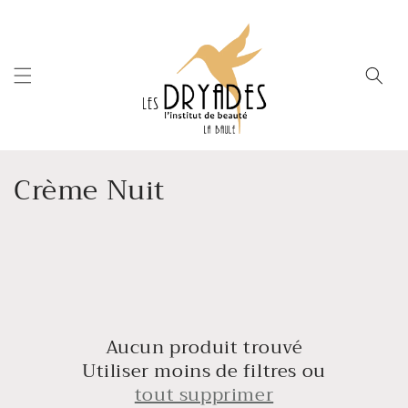
et
passer
au
contenu
C
Crème Nuit
o
l
l
e
Aucun produit trouvé
c
Utiliser moins de filtres ou
t
tout supprimer