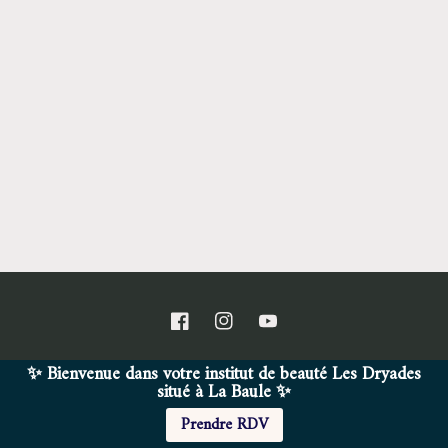
i
o
n
:
Facebook
Instagram
YouTube
✨ Bienvenue dans votre institut de beauté Les Dryades
situé à La Baule ✨
© 2026,
L'Institut des Dryades
Commerce électronique propulsé par Shopify
Prendre RDV