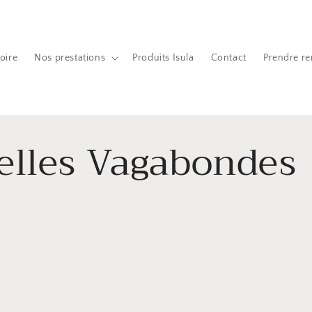
oire
Nos prestations
Produits Isula
Contact
Prendre r
elles Vagabondes