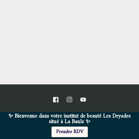
Facebook
Instagram
YouTube
✨ Bienvenue dans votre institut de beauté Les Dryades
situé à La Baule ✨
© 2026,
L'Institut des Dryades
Commerce électronique propulsé par Shopify
Prendre RDV