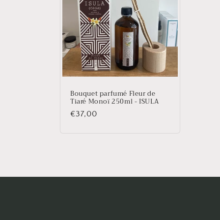
c
t
i
o
Bouquet parfumé Fleur de
Tiaré Monoï 250ml - ISULA
n
Prix
€37,00
habituel
: